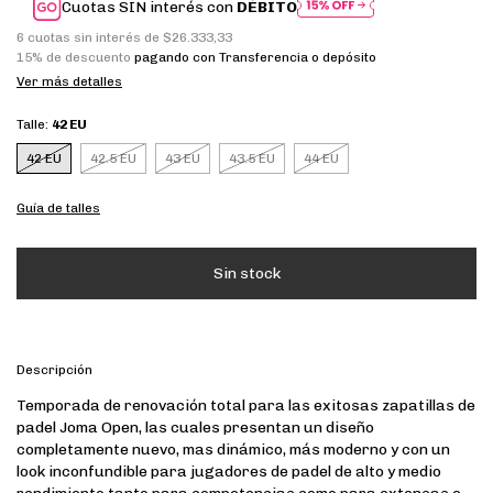
Cuotas SIN interés con
DÉBITO
6
cuotas sin interés de
$26.333,33
15% de descuento
pagando con Transferencia o depósito
Ver más detalles
Talle:
42 EU
42 EU
42.5 EU
43 EU
43.5 EU
44 EU
Guía de talles
Descripción
Temporada de renovación total para las exitosas zapatillas de
padel Joma Open, las cuales presentan un diseño
completamente nuevo, mas dinámico, más moderno y con un
look inconfundible para jugadores de padel de alto y medio