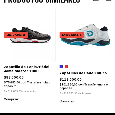
ENVÍO GRATIS
ENVÍO GRATIS
Zapatilla de Tenis/Pádel
Joma Master 1000
Zapatillas de Padel OdPro
$89.000,00
$119.000,00
$75.650,00
con
Transferencia o
$101.150,00
con
Transferencia o
depósito
depósito
6
x
$14.833,33
sin interés
6
x
$19.833,33
sin interés
Comprar
Comprar