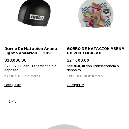
Gorro De Natacion Arena
GORRO DE NATACION ARENA
Light Sensation II 103
HD 209 THOREAU
Negro
$33.000,00
$27.000,00
$28.050,00
con
Transferencia o
$22.950,00
con
Transferencia o
depósito
depósito
2
x
$16.500,00
sin interés
2
x
$13.500,00
sin interés
Comprar
Comprar
1
/
3