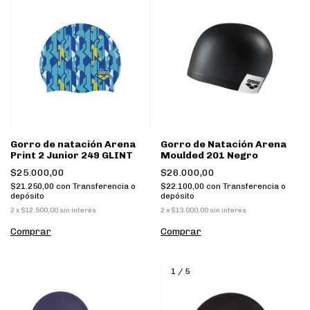
Gorro de natación Arena
Gorro de Natación Arena
Print 2 Junior 249 GLINT
Moulded 201 Negro
$25.000,00
$26.000,00
$21.250,00
con
Transferencia o
$22.100,00
con
Transferencia o
depósito
depósito
2
x
$12.500,00
sin interés
2
x
$13.000,00
sin interés
Comprar
Comprar
1
/
5