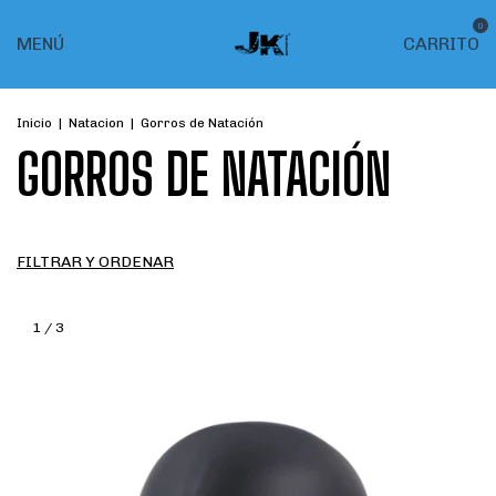
0
MENÚ
CARRITO
Inicio
|
Natacion
|
Gorros de Natación
GORROS DE NATACIÓN
FILTRAR Y ORDENAR
1
/
3