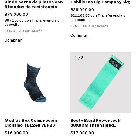
Kit de barra de pilates con
Tobilleras Big Company 5kg
6 bandas de resistencia
$26.000,00
$79.000,00
$22.100,00
con
Transferencia o
depósito
$67.150,00
con
Transferencia o
depósito
2
x
$13.000,00
sin interés
3
x
$26.333,33
sin interés
1
/
3
Medias Sox Compresión
Booty Band Powertech
Ciclismo TE124B VER26
30X8CM Intensidad
Baja/Media
$16.000,00
$17.000,00