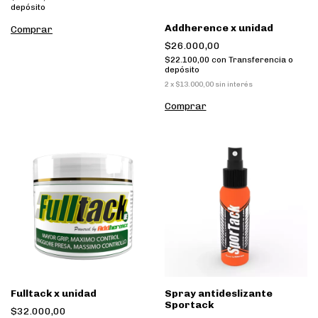
depósito
Addherence x unidad
$26.000,00
$22.100,00
con
Transferencia o
depósito
2
x
$13.000,00
sin interés
Fulltack x unidad
Spray antideslizante
Sportack
$32.000,00