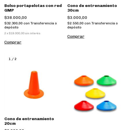
Bolso portapelotas con red
Cono de entrenamiento
GMP
30cm
$38.000,00
$3.000,00
$32.300,00
con
Transferencia o
$2.550,00
con
Transferencia o
depósito
depósito
2
x
$19.000,00
sin interés
1
/
2
Cono de entrenamiento
20cm