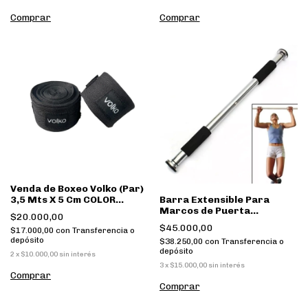
Venda de Boxeo Volko (Par)
Barra Extensible Para
3,5 Mts X 5 Cm COLOR
Marcos de Puerta
NEGRO
$20.000,00
Powertech
$45.000,00
$17.000,00
con
Transferencia o
depósito
$38.250,00
con
Transferencia o
depósito
2
x
$10.000,00
sin interés
3
x
$15.000,00
sin interés