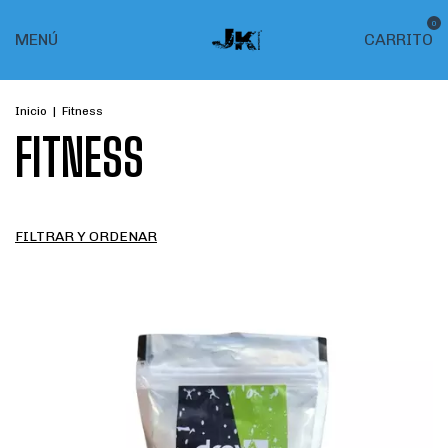
0
MENÚ
CARRITO
Inicio
|
Fitness
FITNESS
FILTRAR Y ORDENAR