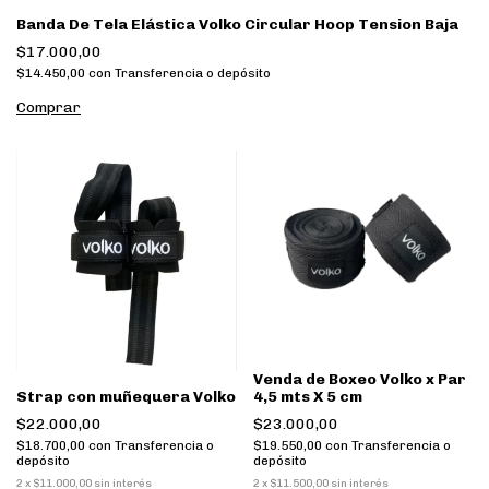
Banda De Tela Elástica Volko Circular Hoop Tension Baja
$17.000,00
$14.450,00
con
Transferencia o depósito
Venda de Boxeo Volko x Par
Strap con muñequera Volko
4,5 mts X 5 cm
$22.000,00
$23.000,00
$18.700,00
con
Transferencia o
$19.550,00
con
Transferencia o
depósito
depósito
2
x
$11.000,00
sin interés
2
x
$11.500,00
sin interés