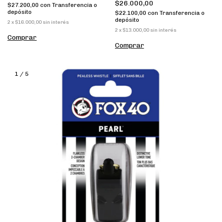
$26.000,00
$27.200,00
con
Transferencia o
depósito
$22.100,00
con
Transferencia o
depósito
2
x
$16.000,00
sin interés
2
x
$13.000,00
sin interés
1
/
5