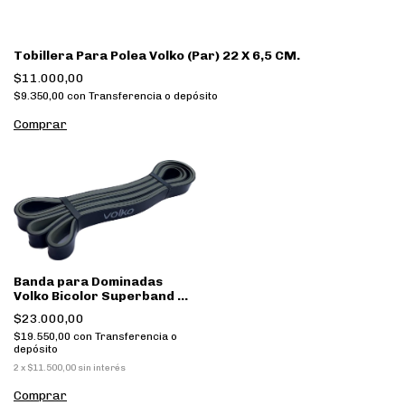
Tobillera Para Polea Volko (Par) 22 X 6,5 CM.
$11.000,00
$9.350,00
con
Transferencia o depósito
Banda para Dominadas
Volko Bicolor Superband 2
Mts X 2.1 CM NEGRO Y GRIS
$23.000,00
$19.550,00
con
Transferencia o
depósito
2
x
$11.500,00
sin interés