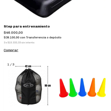
Step para entrenamiento
$46.000,00
$39.100,00
con
Transferencia o depósito
3
x
$15.333,33
sin interés
1
/
3