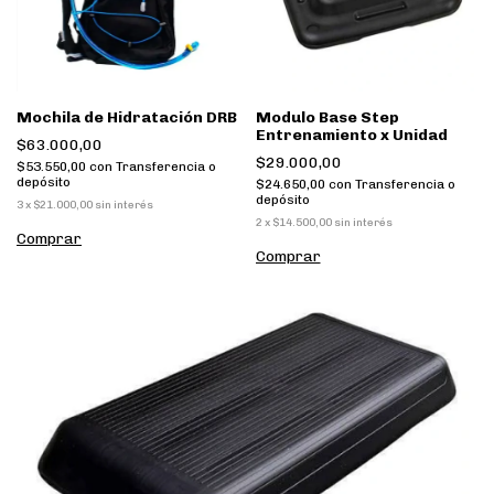
Mochila de Hidratación DRB
Modulo Base Step
Entrenamiento x Unidad
$63.000,00
$29.000,00
$53.550,00
con
Transferencia o
depósito
$24.650,00
con
Transferencia o
depósito
3
x
$21.000,00
sin interés
2
x
$14.500,00
sin interés
Comprar