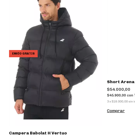
ENVÍO GRATIS
Short Arena
$54.000,00
$45.900,00
con
3
x
$18.000,00
sin 
Comprar
Campera Babolat H Vertuo