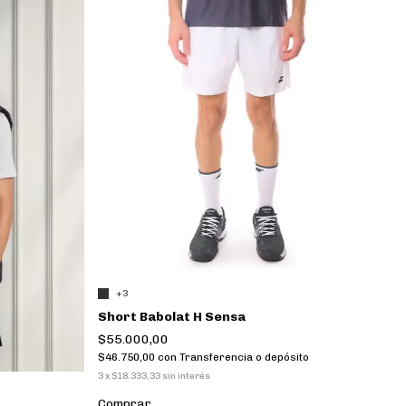
+3
Short Babolat H Sensa
$55.000,00
$46.750,00
con
Transferencia o depósito
3
x
$18.333,33
sin interés
Comprar