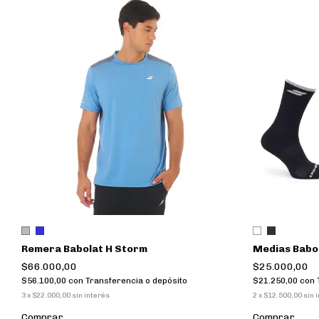
Remera Babolat H Storm
Medias Babol
$66.000,00
$25.000,00
$56.100,00
con
Transferencia o depósito
$21.250,00
con
3
x
$22.000,00
sin interés
2
x
$12.500,00
sin 
Comprar
Comprar