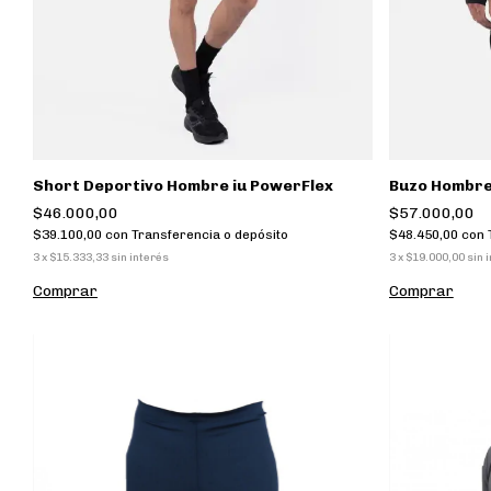
Short Deportivo Hombre iu PowerFlex
Buzo Hombre 
$46.000,00
$57.000,00
$39.100,00
con
Transferencia o depósito
$48.450,00
con
3
x
$15.333,33
sin interés
3
x
$19.000,00
sin 
Comprar
Comprar