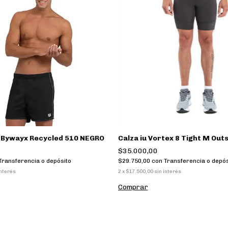
 Bywayx Recycled 510 NEGRO
Calza iu Vortex 8 Tight M Out
$35.000,00
Transferencia o depósito
$29.750,00
con
Transferencia o depós
interés
2
x
$17.500,00
sin interés
Comprar