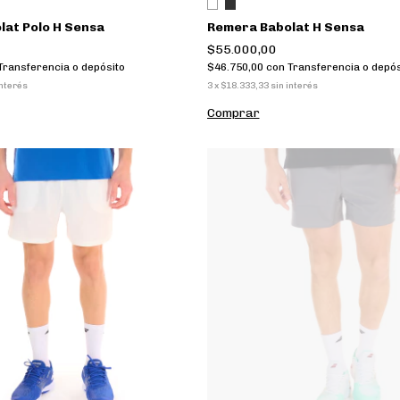
lat Polo H Sensa
Remera Babolat H Sensa
$55.000,00
Transferencia o depósito
$46.750,00
con
Transferencia o depós
interés
3
x
$18.333,33
sin interés
Comprar