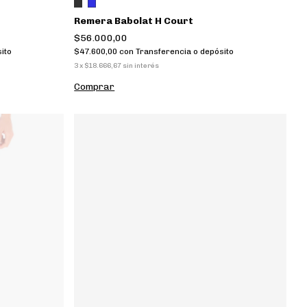
Remera Babolat H Court
$56.000,00
ito
$47.600,00
con
Transferencia o depósito
3
x
$18.666,67
sin interés
Comprar