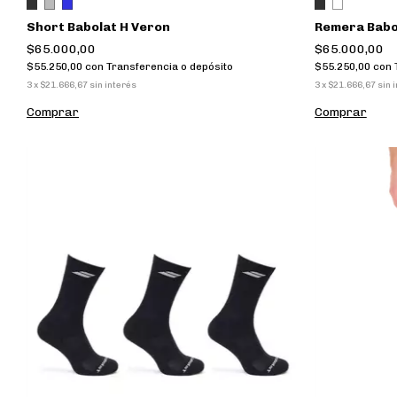
Short Babolat H Veron
Remera Babo
$65.000,00
$65.000,00
$55.250,00
con
Transferencia o depósito
$55.250,00
con
3
x
$21.666,67
sin interés
3
x
$21.666,67
sin 
Comprar
Comprar