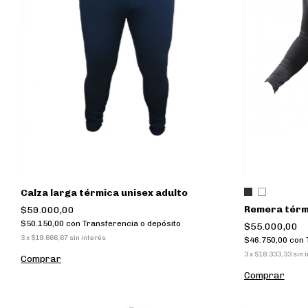
Calza larga térmica unisex adulto
Remera térmi
$59.000,00
$50.150,00
con
Transferencia o depósito
$55.000,00
3
x
$19.666,67
sin interés
$46.750,00
con
3
x
$18.333,33
sin 
Comprar
Comprar