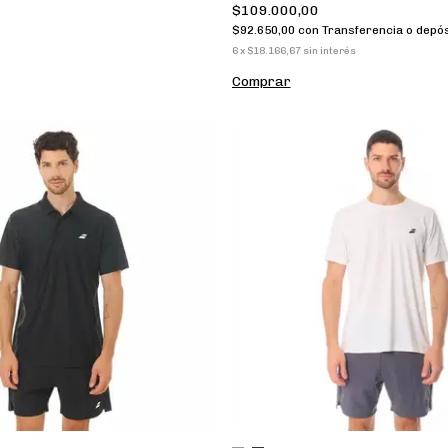
$109.000,00
$92.650,00
con
Transferencia o depós
6
x
$18.166,67
sin interés
Comprar