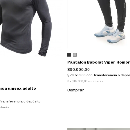
Pantalon Babolat Viper Homb
$90.000,00
$76.500,00
con
Transferencia o depós
6
x
$15.000,00
sin interés
ca unisex adulto
Comprar
Transferencia o depósito
interés