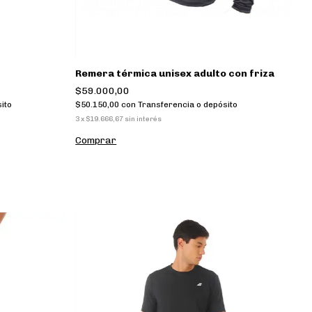
Remera térmica unisex adulto con friza
$59.000,00
ito
$50.150,00
con
Transferencia o depósito
3
x
$19.666,67
sin interés
Comprar