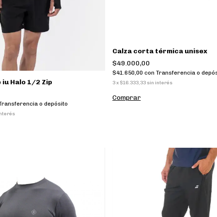
Calza corta térmica unisex
$49.000,00
$41.650,00
con
Transferencia o depós
iu Halo 1/2 Zip
3
x
$16.333,33
sin interés
Comprar
Transferencia o depósito
interés